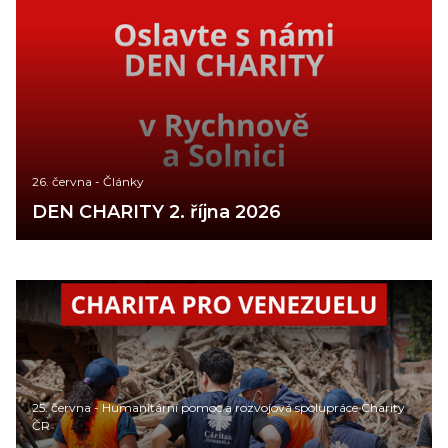
26. června
-
Články
DEN CHARITY 2. října 2026
25. června
-
Humanitární pomoc a rozvojová spolupráce Charity
ČR