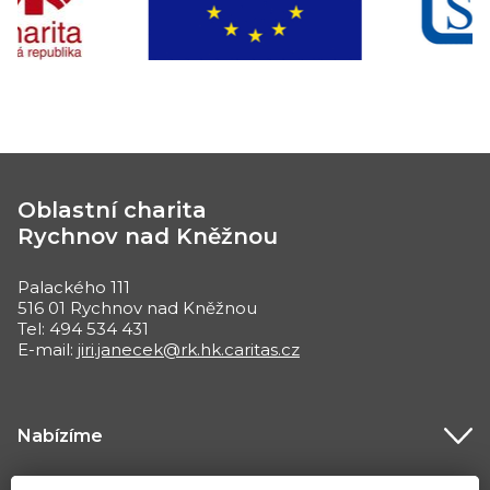
Oblastní charita
Rychnov nad Kněžnou
Palackého 111
516 01 Rychnov nad Kněžnou
Tel: 494 534 431
E-mail:
jiri.janecek@rk.hk.caritas.cz
Nabízíme