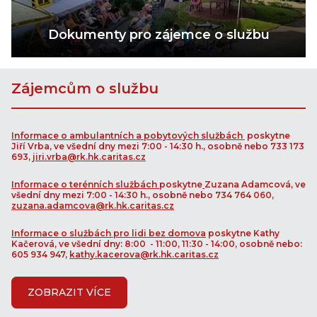
Dokumenty pro zájemce o službu
Zájemcům o službu
Informace o ambulantních a pobytových službách
poskytne
Jiří Vrba, ve všední dny mezi 7:00 - 14:30 h., osobně nebo 733 173
693,
jiri.vrba@rk.hk.caritas.cz
Informace o terénních službách
poskytne
Zuzana Adamcová, ve
všední dny mezi 7:00 - 14:30 h., osobně nebo 734 764 060,
zuzana.adamcova@rk.hk.caritas.cz
Informace o službách pro lidi bez domova
poskytne Kathy
Kačerová, ve všední dny: 8:00 - 11:00, 11:30 - 14:00, osobně nebo:
605 934 947,
kathy.kacerova
@rk.hk.caritas.cz
ZOBRAZIT VÍCE