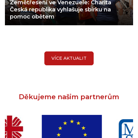
Zemětřesení ve Venezuele: Charita
Česká republika vyhlašuje sbírku na
pomoc obětem
VÍCE AKTUALIT
Děkujeme našim partnerům