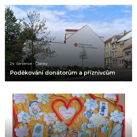
24. července
-
Články
Poděkování donátorům a příznivcům